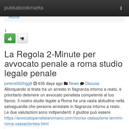
Home
pukkabookmarks
Togg
navi
Home
1
La Regola 2-Minute per
avvocato penale a roma studio
legale penale
petere062hgg8
635 days ago
News
Discuss
Allorquando si tirata tra un arresto in flagranza intorno a reato, è
prioritario detenere un avvocato penalista competente al tuo
fianco. Il nostro studio legale a Roma ha una vasta abitudine nella
salvaguardia che persone arrestate in flagranza intorno a reato.
Le due valutazioni sono indipendenti: il giudice può essere
https://avvocatopenalistaromano.com/ricorso-cassazione-termini-
roma-cassazionista.html