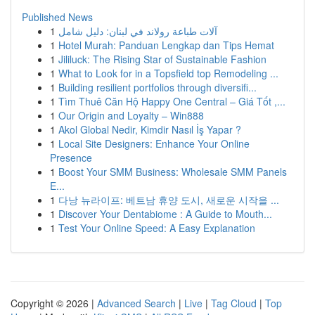
Published News
1
آلات طباعة رولاند في لبنان: دليل شامل
1
Hotel Murah: Panduan Lengkap dan Tips Hemat
1
Jililuck: The Rising Star of Sustainable Fashion
1
What to Look for in a Topsfield top Remodeling ...
1
Building resilient portfolios through diversifi...
1
Tìm Thuê Căn Hộ Happy One Central – Giá Tốt ,...
1
Our Origin and Loyalty – Win888
1
Akol Global Nedir, Kimdir Nasıl İş Yapar ?
1
Local Site Designers: Enhance Your Online
Presence
1
Boost Your SMM Business: Wholesale SMM Panels
E...
1
다낭 뉴라이프: 베트남 휴양 도시, 새로운 시작을 ...
1
Discover Your Dentabiome : A Guide to Mouth...
1
Test Your Online Speed: A Easy Explanation
Copyright © 2026 |
Advanced Search
|
Live
|
Tag Cloud
|
Top