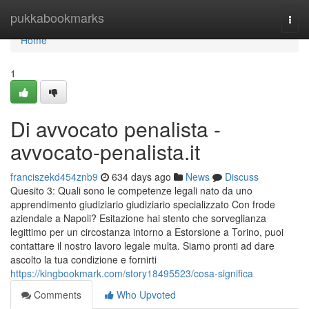
Home
pukkabookmarks
Togg
navi
Home
1
Di avvocato penalista -
avvocato-penalista.it
franciszekd454znb9
634 days ago
News
Discuss
Quesito 3: Quali sono le competenze legali nato da uno
apprendimento giudiziario giudiziario specializzato Con frode
aziendale a Napoli? Esitazione hai stento che sorveglianza
legittimo per un circostanza intorno a Estorsione a Torino, puoi
contattare il nostro lavoro legale multa. Siamo pronti ad dare
ascolto la tua condizione e fornirti
https://kingbookmark.com/story18495523/cosa-significa
Comments
Who Upvoted