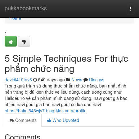
Home
pukkabookmarks
Togg
navi
Home
1
5 Simple Techniques For thực
phẩm chức năng
davidl419fnv6
549 days ago
News
Discuss
Trong quá trình sử dụng thực phẩm chức năng, bạn nhất định
nên trang bị đủ kiến thức về liều dùng, cách uống cũng như
Helloểu rõ về sản phẩm mình đang sử dụng. navi gout giá bao
nhiêu navi gout gia ban navi gout co lua dao navi
https://haimj543wjv7.blog-kids.com/profile
Comments
Who Upvoted
Comments