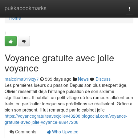
Home
pukkabookmarks
Togg
navi
Home
1
Voyance gratuite avec jolie
voyance
malcolma319iqy7
535 days ago
News
Discuss
Les premières lueurs du passion Depuis son plus inexpert âge,
Olivier ressentait déjà l’étrange pulsation de son sixième
significations. Il habitait un petit village où les rumeurs allaient bon
train, en particulier lorsque ses prédictions se réalisaient. Grâce à
bien son présent, il fut remarqué par le cabinet jolie
https://voyancegratuiteavecjoliev43208.blogocial.com/voyance-
gratuite-avec-jolie-voyance-68947208
Comments
Who Upvoted