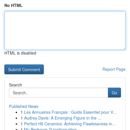
No HTML
HTML is disabled
Report Page
Search
Go
Published News
1
Les Annuaires Français : Guide Essentiel pour V...
1
Audrey Davis: A Emerging Figure in the ...
1
Perfect Hit Ceramics: Achieving Flawlessness in...
1
My Bedroom Transformation