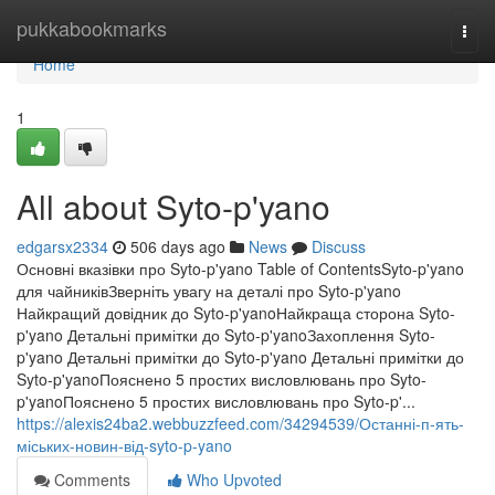
Home
pukkabookmarks
Togg
navi
Home
1
All about Syto-p'yano
edgarsx2334
506 days ago
News
Discuss
Основні вказівки про Syto-p'yano Table of ContentsSyto-p'yano
для чайниківЗверніть увагу на деталі про Syto-p'yano
Найкращий довідник до Syto-p'yanoНайкраща сторона Syto-
p'yano Детальні примітки до Syto-p'yanoЗахоплення Syto-
p'yano Детальні примітки до Syto-p'yano Детальні примітки до
Syto-p'yanoПояснено 5 простих висловлювань про Syto-
p'yanoПояснено 5 простих висловлювань про Syto-p'...
https://alexis24ba2.webbuzzfeed.com/34294539/Останні-п-ять-
міських-новин-від-syto-p-yano
Comments
Who Upvoted