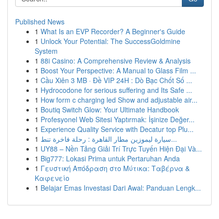
Published News
1
What Is an EVP Recorder? A Beginner's Guide
1
Unlock Your Potential: The SuccessGoldmine
System
1
88i Casino: A Comprehensive Review & Analysis
1
Boost Your Perspective: A Manual to Glass Film ...
1
Cầu Xiên 3 MB · Đề VIP 24H : Dò Bạc Chốt Số ...
1
Hydrocodone for serious suffering and Its Safe ...
1
How form c charging led Show and adjustable air...
1
Boutiq Switch Glow: Your Ultimate Handbook
1
Profesyonel Web Sitesi Yaptırmak: İşinize Değer...
1
Experience Quality Service with Decatur top Plu...
1
سيارة ليموزين مطار القاهرة : رحلة فاخرة تنط...
1
UY88 – Nền Tảng Giải Trí Trực Tuyến Hiện Đại Và...
1
Big777: Lokasi Prima untuk Pertaruhan Anda
1
Γευστική Απόδραση στο Μύτικα: Ταβέρνα &
Καφενείο
1
Belajar Emas Investasi Dari Awal: Panduan Lengk...