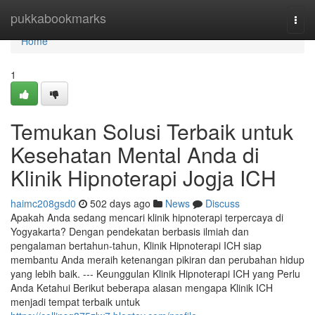
Home
pukkabookmarks
Togg
navi
Home
1
Temukan Solusi Terbaik untuk
Kesehatan Mental Anda di
Klinik Hipnoterapi Jogja ICH
haimc208gsd0
502 days ago
News
Discuss
Apakah Anda sedang mencari klinik hipnoterapi terpercaya di
Yogyakarta? Dengan pendekatan berbasis ilmiah dan
pengalaman bertahun-tahun, Klinik Hipnoterapi ICH siap
membantu Anda meraih ketenangan pikiran dan perubahan hidup
yang lebih baik. --- Keunggulan Klinik Hipnoterapi ICH yang Perlu
Anda Ketahui Berikut beberapa alasan mengapa Klinik ICH
menjadi tempat terbaik untuk