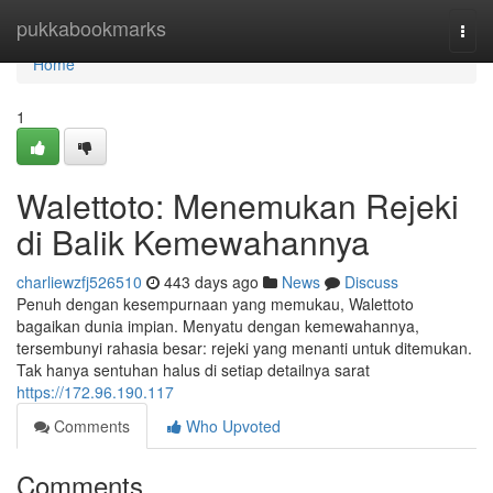
Home
pukkabookmarks
Togg
navi
Home
1
Walettoto: Menemukan Rejeki
di Balik Kemewahannya
charliewzfj526510
443 days ago
News
Discuss
Penuh dengan kesempurnaan yang memukau, Walettoto
bagaikan dunia impian. Menyatu dengan kemewahannya,
tersembunyi rahasia besar: rejeki yang menanti untuk ditemukan.
Tak hanya sentuhan halus di setiap detailnya sarat
https://172.96.190.117
Comments
Who Upvoted
Comments