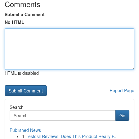
Comments
Submit a Comment
No HTML
HTML is disabled
Report Page
Search
Go
Published News
1
Testosil Reviews: Does This Product Really F...