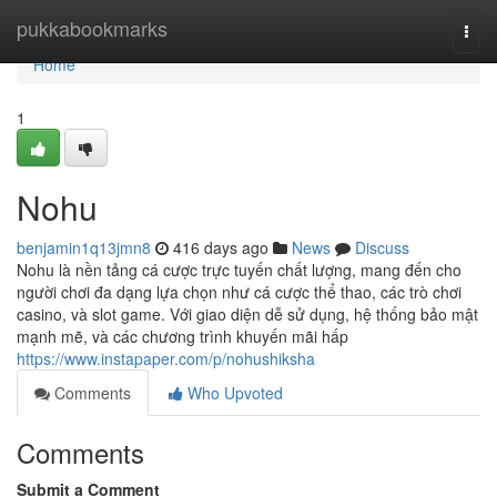
Home
pukkabookmarks
Togg
navi
Home
1
Nohu
benjamin1q13jmn8
416 days ago
News
Discuss
Nohu là nền tảng cá cược trực tuyến chất lượng, mang đến cho
người chơi đa dạng lựa chọn như cá cược thể thao, các trò chơi
casino, và slot game. Với giao diện dễ sử dụng, hệ thống bảo mật
mạnh mẽ, và các chương trình khuyến mãi hấp
https://www.instapaper.com/p/nohushiksha
Comments
Who Upvoted
Comments
Submit a Comment