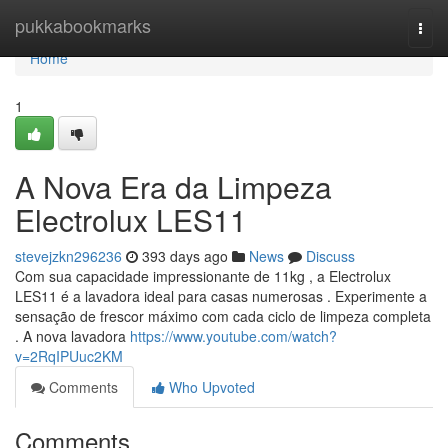
Home
pukkabookmarks
Togg
navi
Home
1
A Nova Era da Limpeza
Electrolux LES11
stevejzkn296236
393 days ago
News
Discuss
Com sua capacidade impressionante de 11kg , a Electrolux
LES11 é a lavadora ideal para casas numerosas . Experimente a
sensação de frescor máximo com cada ciclo de limpeza completa
. A nova lavadora
https://www.youtube.com/watch?
v=2RqIPUuc2KM
Comments
Who Upvoted
Comments