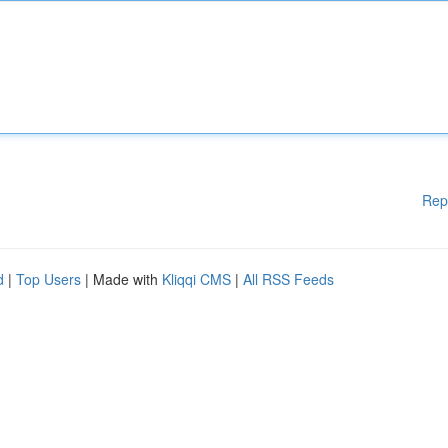
Rep
d
|
Top Users
| Made with
Kliqqi CMS
|
All RSS Feeds