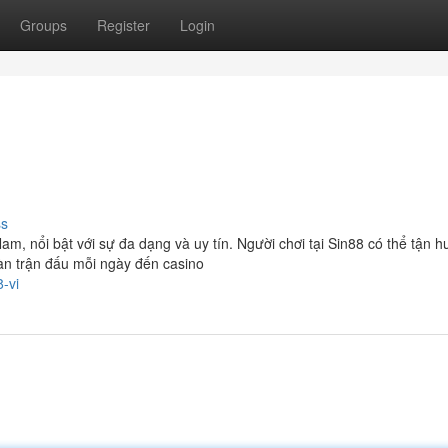
Groups
Register
Login
ss
Nam, nổi bật với sự đa dạng và uy tín. Người chơi tại Sin88 có thể tận 
gàn trận đấu mỗi ngày đến casino
-vi