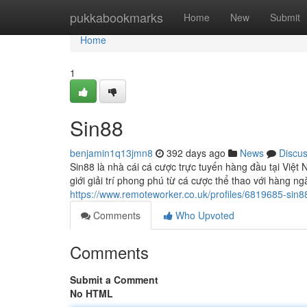
Home
pukkabookmarks
Home
New
Submit
Home
1
Sin88
benjamin1q13jmn8
392 days ago
News
Discu
Sin88 là nhà cái cá cược trực tuyến hàng đầu tại Việt 
giới giải trí phong phú từ cá cược thể thao với hàng n
https://www.remoteworker.co.uk/profiles/6819685-sin88
Comments
Who Upvoted
Comments
Submit a Comment
No HTML