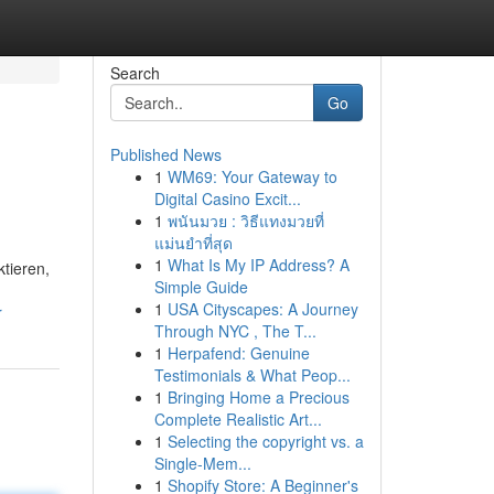
Search
Go
Published News
1
WM69: Your Gateway to
Digital Casino Excit...
1
พนันมวย : วิธีแทงมวยที่
แม่นยำที่สุด
1
What Is My IP Address? A
tieren,
Simple Guide
1
USA Cityscapes: A Journey
r
Through NYC , The T...
1
Herpafend: Genuine
Testimonials & What Peop...
1
Bringing Home a Precious
Complete Realistic Art...
1
Selecting the copyright vs. a
Single-Mem...
1
Shopify Store: A Beginner's