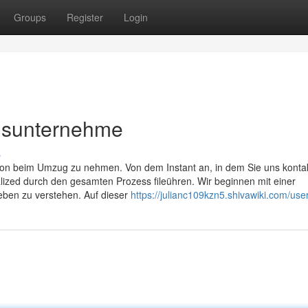
Groups
Register
Login
gsunternehme
s
sion beim Umzug zu nehmen. Von dem Instant an, in dem Sie uns kontak
lized durch den gesamten Prozess fileühren. Wir beginnen mit einer
ieben zu verstehen. Auf dieser
https://julianc109kzn5.shivawiki.com/use