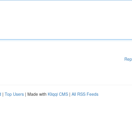
Rep
d
|
Top Users
| Made with
Kliqqi CMS
|
All RSS Feeds