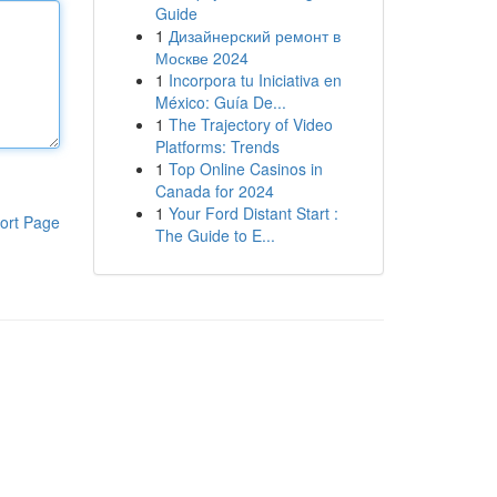
Guide
1
Дизайнерский ремонт в
Москве 2024
1
Incorpora tu Iniciativa en
México: Guía De...
1
The Trajectory of Video
Platforms: Trends
1
Top Online Casinos in
Canada for 2024
1
Your Ford Distant Start :
ort Page
The Guide to E...