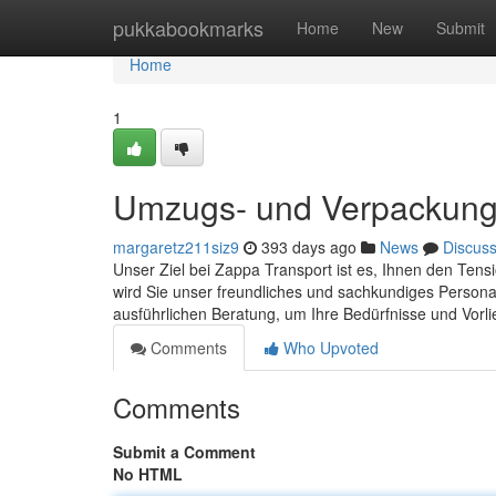
Home
pukkabookmarks
Home
New
Submit
Home
1
Umzugs- und Verpackun
margaretz211siz9
393 days ago
News
Discus
Unser Ziel bei Zappa Transport ist es, Ihnen den Ten
wird Sie unser freundliches und sachkundiges Persona
ausführlichen Beratung, um Ihre Bedürfnisse und Vorl
Comments
Who Upvoted
Comments
Submit a Comment
No HTML