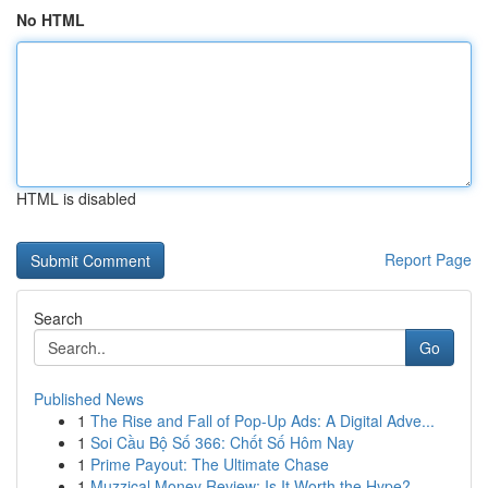
No HTML
HTML is disabled
Report Page
Search
Go
Published News
1
The Rise and Fall of Pop-Up Ads: A Digital Adve...
1
Soi Cầu Bộ Số 366: Chốt Số Hôm Nay
1
Prime Payout: The Ultimate Chase
1
Muzzical Money Review: Is It Worth the Hype?