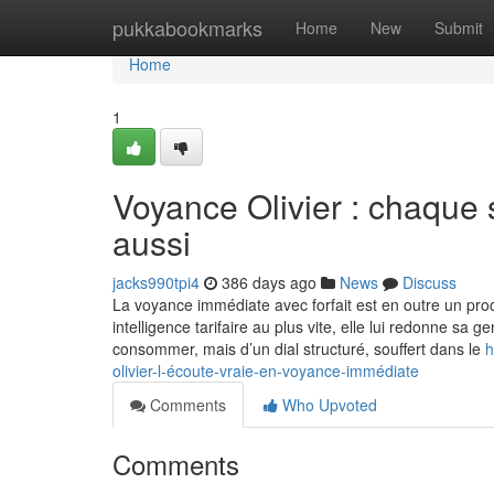
Home
pukkabookmarks
Home
New
Submit
Home
1
Voyance Olivier : chaque
aussi
jacks990tpi4
386 days ago
News
Discuss
La voyance immédiate avec forfait est en outre un proc
intelligence tarifaire au plus vite, elle lui redonne sa g
consommer, mais d’un dial structuré, souffert dans le
h
olivier-l-écoute-vraie-en-voyance-immédiate
Comments
Who Upvoted
Comments