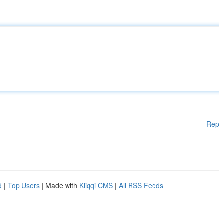
Rep
d
|
Top Users
| Made with
Kliqqi CMS
|
All RSS Feeds