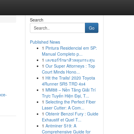
Search
Go
Published News
1
Pintura Residencial em SP:
Manual Completo p...
1
เลเซอร์รักษาสิวหลุมกระสุน
1
Our Super Attorneys : Top
Court Minds Hono...
1
Hit the Trails! 2020 Toyota
4Runner SR5 TRD 4x4
1
MM88 – Nền Tảng Giải Trí
nce-
Trực Tuyến Hiện Đại, T...
1
Selecting the Perfect Fiber
Laser Cutter: A Com...
1
Obtenir Benzol Fury : Guide
Exhaustif et Quel T...
1
Antminer S19: A
Comprehensive Guide for