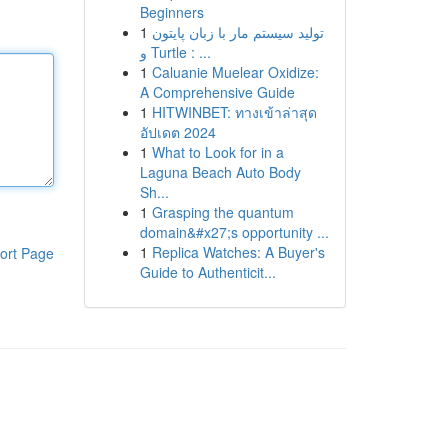
Beginners
1
تولید سیستم مار با زبان پایتون
و Turtle : ...
1
Caluanie Muelear Oxidize:
A Comprehensive Guide
1
HITWINBET: ทางเข้าล่าสุด
อัปเดต 2024
1
What to Look for in a
Laguna Beach Auto Body
Sh...
1
Grasping the quantum
domain&#x27;s opportunity ...
1
Replica Watches: A Buyer's
ort Page
Guide to Authenticit...