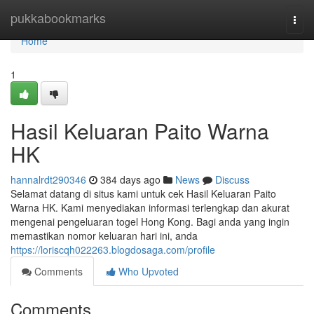
Home
pukkabookmarks
Togg
navi
Home
1
Hasil Keluaran Paito Warna
HK
hannalrdt290346
384 days ago
News
Discuss
Selamat datang di situs kami untuk cek Hasil Keluaran Paito
Warna HK. Kami menyediakan informasi terlengkap dan akurat
mengenai pengeluaran togel Hong Kong. Bagi anda yang ingin
memastikan nomor keluaran hari ini, anda
https://loriscqh022263.blogdosaga.com/profile
Comments
Who Upvoted
Comments