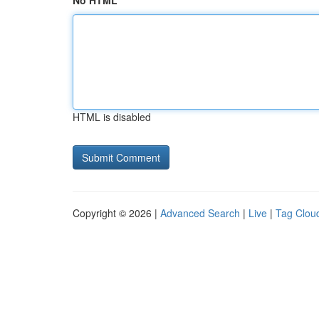
No HTML
HTML is disabled
Copyright © 2026 |
Advanced Search
|
Live
|
Tag Clou