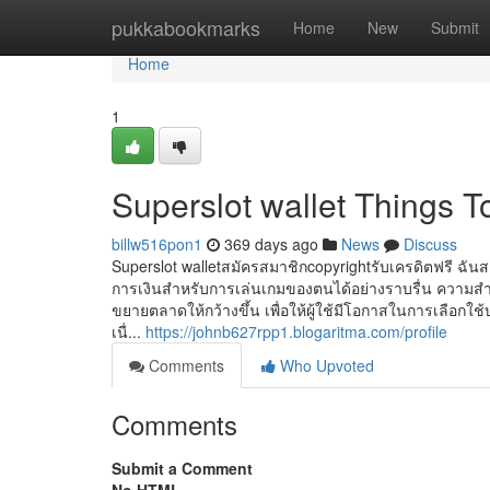
Home
pukkabookmarks
Home
New
Submit
Home
1
Superslot wallet Things 
billw516pon1
369 days ago
News
Discuss
Superslot walletสมัครสมาชิกcopyrightรับเครดิตฟรี ฉันสาม
การเงินสำหรับการเล่นเกมของตนได้อย่างราบรื่น ความส
ขยายตลาดให้กว้างขึ้น เพื่อให้ผู้ใช้มีโอกาสในการเลือก
เนื่...
https://johnb627rpp1.blogaritma.com/profile
Comments
Who Upvoted
Comments
Submit a Comment