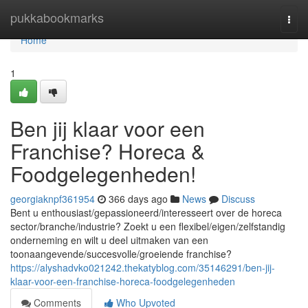
Home
pukkabookmarks
Togg
navi
Home
1
Ben jij klaar voor een
Franchise? Horeca &
Foodgelegenheden!
georgiaknpf361954
366 days ago
News
Discuss
Bent u enthousiast/gepassioneerd/interesseert over de horeca
sector/branche/industrie? Zoekt u een flexibel/eigen/zelfstandig
onderneming en wilt u deel uitmaken van een
toonaangevende/succesvolle/groeiende franchise?
https://alyshadvko021242.thekatyblog.com/35146291/ben-jij-
klaar-voor-een-franchise-horeca-foodgelegenheden
Comments
Who Upvoted