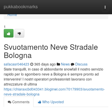
Home
pukkabookmarks
Togg
navi
Home
1
Svuotamento Neve Stradale
Bologna
safacasr046423
365 days ago
News
Discuss
Siate tranquilli, in caso di abbondante snowfall il nostro servizio
rapido per lo sgombero neve a Bologna è sempre pronto ad
intervenire! I nostri operatori professionisti lavorano con
attrezzature di ultima
https://chiaraxcbd043341.bloginwi.com/70179903/svuotamento-
neve-stradale-bologna
Comments
Who Upvoted