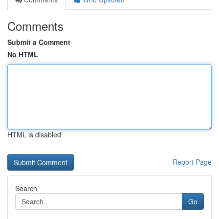
Comments
Submit a Comment
No HTML
HTML is disabled
Report Page
Search
Go