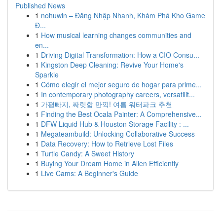
Published News
1
nohuwin – Đăng Nhập Nhanh, Khám Phá Kho Game
Đ...
1
How musical learning changes communities and
en...
1
Driving Digital Transformation: How a CIO Consu...
1
Kingston Deep Cleaning: Revive Your Home's
Sparkle
1
Cómo elegir el mejor seguro de hogar para prime...
1
In contemporary photography careers, versatilit...
1
가평빠지, 짜릿함 만끽! 여름 워터파크 추천
1
Finding the Best Ocala Painter: A Comprehensive...
1
DFW Liquid Hub & Houston Storage Facility : ...
1
Megateambuild: Unlocking Collaborative Success
1
Data Recovery: How to Retrieve Lost Files
1
Turtle Candy: A Sweet History
1
Buying Your Dream Home in Allen Efficiently
1
Live Cams: A Beginner's Guide