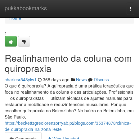
Home
pukkabookmarks
Togg
navi
Home
1
Realinhamento da coluna com
quiropraxia
charlesr543ylw1
368 days ago
News
Discuss
O que é quiropraxia? A quiropraxia é uma prática terapêutica que
foca no realinhamento da coluna e das articulações. Profissionais
— os quiropraxistas — utilizam técnicas de ajustes manuais para
restaurar a mobilidade e reduzir tensões musculares. Por que
escolher quiropraxia no Belenzinho? No bairro do Belenzinho, em
São Paulo,
https://beckettzgreolorenzorryab.p2blogs.com/35374678/clínica-
de-quiropraxia-na-zona-leste
Comments
Who Upvoted