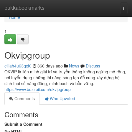
Home
pukkabookmarks
Togg
navi
Home
1
Okvipgroup
elijah4u63qxf0
366 days ago
News
Discuss
OKVIP là liên minh giải trí và truyền thông không ngừng mở rộng,
nơi tuyển dụng những tài năng sáng tạo để cùng xây dựng hệ
sinh thái số năng động, minh bạch và bền vững.
https://www.buzzbii.com/okvipgroup
Comments
Who Upvoted
Comments
Submit a Comment
No HTML