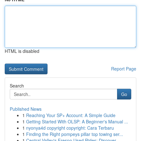
HTML is disabled
Report Page
Search
Go
Published News
1
Reaching Your SP+ Account: A Simple Guide
1
Getting Started With OLSP: A Beginner's Manual ...
1
nyonya4d copyright copyright: Cara Terbaru
1
Finding the Right pompeys pillar top towing ser...
1
Central Valley's Fresno Used Rides: Discover...