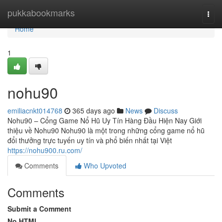
Home
pukkabookmarks
Togg
navi
Home
1
nohu90
emiliacnkt014768
365 days ago
News
Discuss
Nohu90 – Cổng Game Nổ Hũ Uy Tín Hàng Đầu Hiện Nay Giới
thiệu về Nohu90 Nohu90 là một trong những cổng game nổ hũ
đổi thưởng trực tuyến uy tín và phổ biến nhất tại Việt
https://nohu900.ru.com/
Comments
Who Upvoted
Comments
Submit a Comment
No HTML