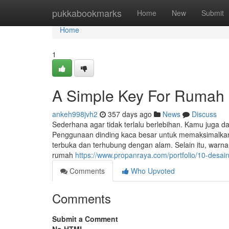
Home
pukkabookmarks
Home
New
Submit
Home
1
A Simple Key For Rumah 
ankeh998jvh2
357 days ago
News
Discuss
Sederhana agar tidak terlalu berlebihan. Kamu juga 
Penggunaan dinding kaca besar untuk memaksimalkan
terbuka dan terhubung dengan alam. Selain itu, war
rumah
https://www.propanraya.com/portfolio/10-desai
Comments
Who Upvoted
Comments
Submit a Comment