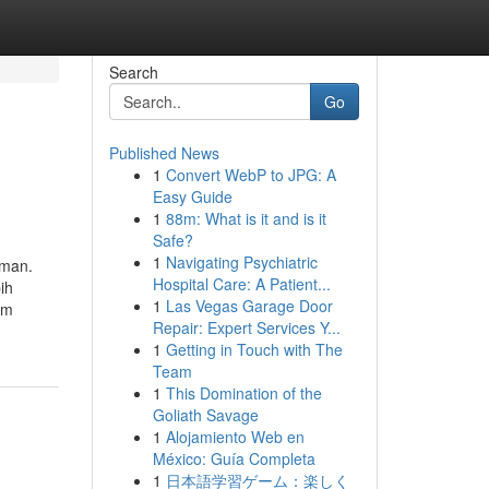
Search
Go
Published News
1
Convert WebP to JPG: A
Easy Guide
1
88m: What is it and is it
Safe?
1
Navigating Psychiatric
aman.
Hospital Care: A Patient...
ih
1
Las Vegas Garage Door
am
Repair: Expert Services Y...
1
Getting in Touch with The
Team
1
This Domination of the
Goliath Savage
1
Alojamiento Web en
México: Guía Completa
1
日本語学習ゲーム：楽しく