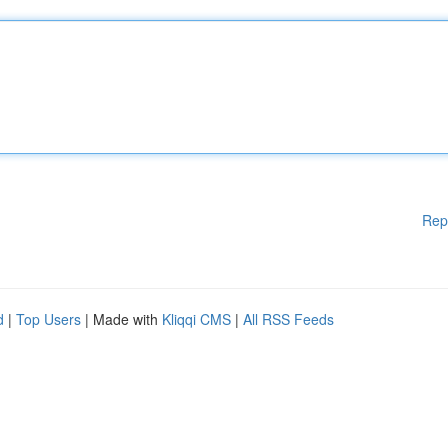
Rep
d
|
Top Users
| Made with
Kliqqi CMS
|
All RSS Feeds