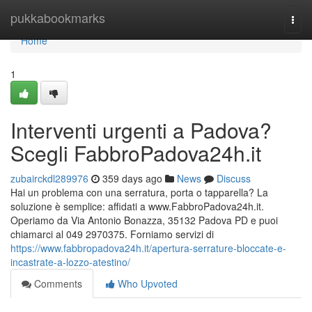
Home
pukkabookmarks
Togg
navi
Home
1
Interventi urgenti a Padova?
Scegli FabbroPadova24h.it
zubairckdl289976
359 days ago
News
Discuss
Hai un problema con una serratura, porta o tapparella? La
soluzione è semplice: affidati a www.FabbroPadova24h.it.
Operiamo da Via Antonio Bonazza, 35132 Padova PD e puoi
chiamarci al 049 2970375. Forniamo servizi di
https://www.fabbropadova24h.it/apertura-serrature-bloccate-e-
incastrate-a-lozzo-atestino/
Comments
Who Upvoted