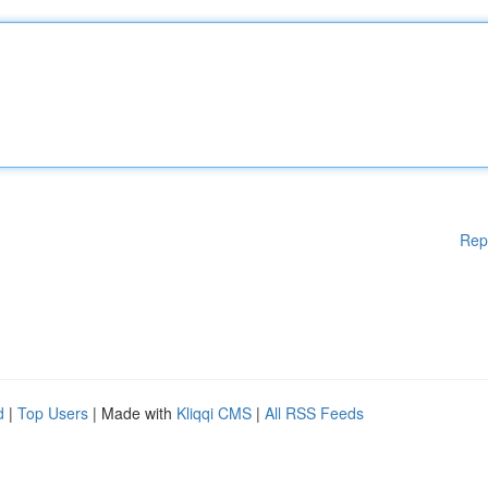
Rep
d
|
Top Users
| Made with
Kliqqi CMS
|
All RSS Feeds