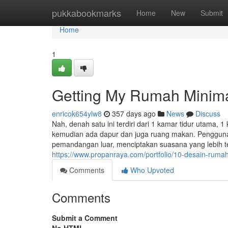
Home
pukkabookmarks
Home
New
Submit
Home
1
Getting My Rumah Minima
enricok654ylw8
357 days ago
News
Discuss
Nah, denah satu ini terdiri dari 1 kamar tidur utama,
kemudian ada dapur dan juga ruang makan. Pengguna
pemandangan luar, menciptakan suasana yang lebih t
https://www.propanraya.com/portfolio/10-desain-ruma
Comments
Who Upvoted
Comments
Submit a Comment