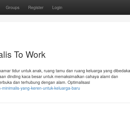
Groups
Register
Login
lis To Work
 1 kamar tidur untuk anak, ruang tamu dan ruang keluarga yang dibedak
an dinding kaca besar untuk memaksimalkan cahaya alami dan
erbuka dan terhubung dengan alam. Optimalisasi
h-minimalis-yang-keren-untuk-keluarga-baru