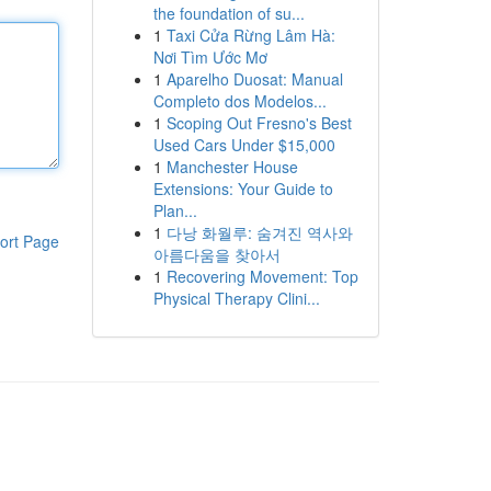
the foundation of su...
1
Taxi Cửa Rừng Lâm Hà:
Nơi Tìm Ước Mơ
1
Aparelho Duosat: Manual
Completo dos Modelos...
1
Scoping Out Fresno's Best
Used Cars Under $15,000
1
Manchester House
Extensions: Your Guide to
Plan...
1
다낭 화월루: 숨겨진 역사와
ort Page
아름다움을 찾아서
1
Recovering Movement: Top
Physical Therapy Clini...