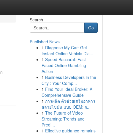
Search
Go
Published News
1
Diagnose My Car: Get
Instant Online Vehicle Dia...
1
Speed Baccarat: Fast-
Paced Online Gambling
Action
an
1
Business Developers in the
City : Your Comp...
1
Find Your Ideal Broker: A
Comprehensive Guide
1
การผลิต ตัวช่วยเสริมอาหาร
สลายไขมัน แบบ OEM: ก...
1
The Future of Video
Streaming: Trends and
Predi...
1
Effective guidance remains