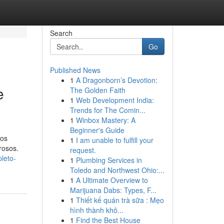
Search
Go
Published News
1
A Dragonborn’s Devotion:
e
The Golden Faith
1
Web Development India:
Trends for The Comin...
1
Winbox Mastery: A
Beginner's Guide
 os
1
I am unable to fulfill your
rosos.
request.
leto-
1
Plumbing Services in
Toledo and Northwest Ohio:...
1
A Ultimate Overview to
Marijuana Dabs: Types, F...
1
Thiết kế quán trà sữa : Mẹo
hình thành khô...
1
Find the Best House