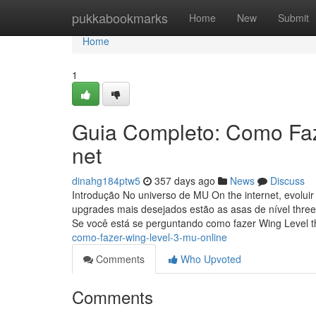
Home
pukkabookmarks
Home
New
Submit
Home
1
Guia Completo: Como Fa
net
dinahg184ptw5
357 days ago
News
Discuss
Introdução No universo de MU On the internet, evolui
upgrades mais desejados estão as asas de nível three
Se você está se perguntando como fazer Wing Level 
como-fazer-wing-level-3-mu-online
Comments
Who Upvoted
Comments