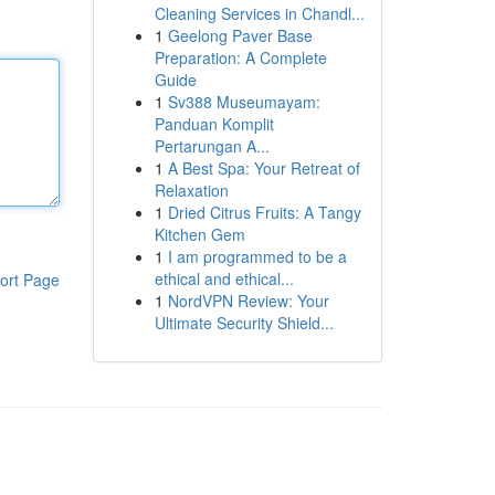
Cleaning Services in Chandl...
1
Geelong Paver Base
Preparation: A Complete
Guide
1
Sv388 Museumayam:
Panduan Komplit
Pertarungan A...
1
A Best Spa: Your Retreat of
Relaxation
1
Dried Citrus Fruits: A Tangy
Kitchen Gem
1
I am programmed to be a
ethical and ethical...
ort Page
1
NordVPN Review: Your
Ultimate Security Shield...