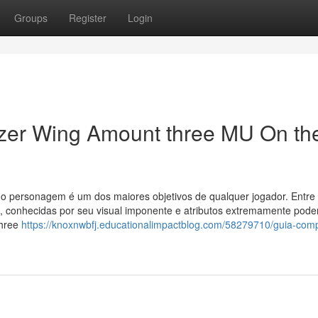
Groups
Register
Login
zer Wing Amount three MU On th
r o personagem é um dos maiores objetivos de qualquer jogador. Entre
, conhecidas por seu visual imponente e atributos extremamente pode
three
https://knoxnwbfj.educationalimpactblog.com/58279710/guia-comp