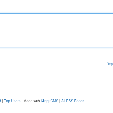
Rep
d
|
Top Users
| Made with
Kliqqi CMS
|
All RSS Feeds