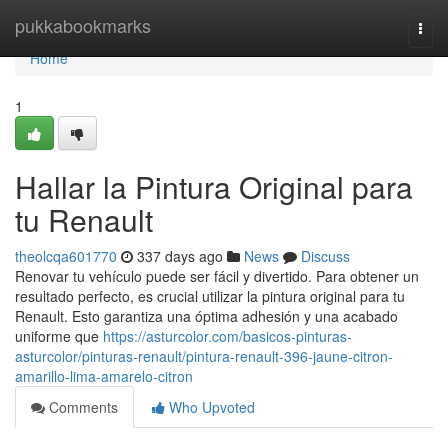
Home
pukkabookmarks
Togg
navi
Home
1
Hallar la Pintura Original para
tu Renault
theolcqa601770
337 days ago
News
Discuss
Renovar tu vehículo puede ser fácil y divertido. Para obtener un
resultado perfecto, es crucial utilizar la pintura original para tu
Renault. Esto garantiza una óptima adhesión y una acabado
uniforme que
https://asturcolor.com/basicos-pinturas-
asturcolor/pinturas-renault/pintura-renault-396-jaune-citron-
amarillo-lima-amarelo-citron
Comments
Who Upvoted