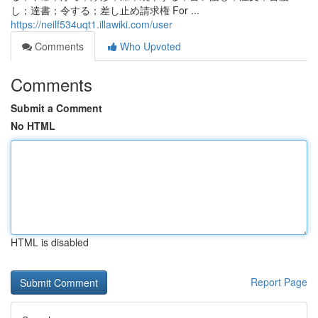
し；達書；令する；差し止め請求権 For ...
https://neilf534uqt1.illawiki.com/user
Comments
Who Upvoted
Comments
Submit a Comment
No HTML
HTML is disabled
Report Page