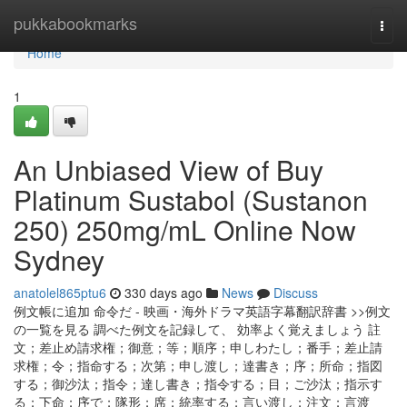
Home
pukkabookmarks
Togg
navi
Home
1
An Unbiased View of Buy
Platinum Sustabol (Sustanon
250) 250mg/mL Online Now
Sydney
anatolel865ptu6
330 days ago
News
Discuss
例文帳に追加 命令だ - 映画・海外ドラマ英語字幕翻訳辞書 >>例文
の一覧を見る 調べた例文を記録して、 効率よく覚えましょう 註
文；差止め請求権；御意；等；順序；申しわたし；番手；差止請
求権；令；指命する；次第；申し渡し；達書き；序；所命；指図
する；御沙汰；指令；達し書き；指令する；目；ご沙汰；指示す
る；下命；序で；隊形；席；統率する；言い渡し；注文；言渡