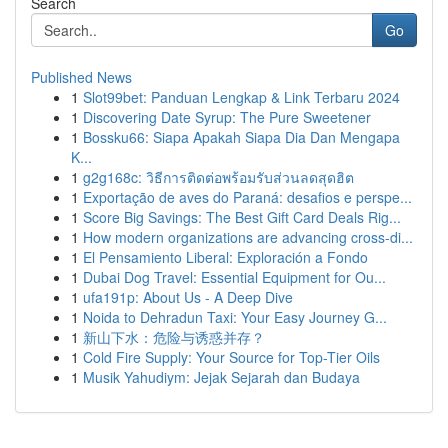
Search
Go
Published News
1
Slot99bet: Panduan Lengkap & Link Terbaru 2024
1
Discovering Date Syrup: The Pure Sweetener
1
Bossku66: Siapa Apakah Siapa Dia Dan Mengapa
K...
1
g2g168c: วิธีการติดต่อพร้อมรับส่วนลดสุดฮิต
1
Exportação de aves do Paraná: desafios e perspe...
1
Score Big Savings: The Best Gift Card Deals Rig...
1
How modern organizations are advancing cross-di...
1
El Pensamiento Liberal: Exploración a Fondo
1
Dubai Dog Travel: Essential Equipment for Ou...
1
ufa191p: About Us - A Deep Dive
1
Noida to Dehradun Taxi: Your Easy Journey G...
1
新山下水：危险与诱惑并存？
1
Cold Fire Supply: Your Source for Top-Tier Oils
1
Musik Yahudiym: Jejak Sejarah dan Budaya