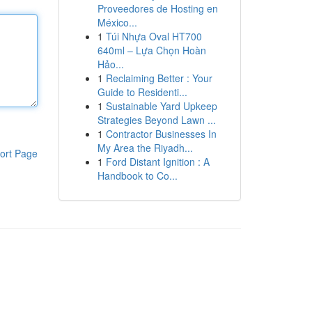
Proveedores de Hosting en
México...
1
Túi Nhựa Oval HT700
640ml – Lựa Chọn Hoàn
Hảo...
1
Reclaiming Better : Your
Guide to Residenti...
1
Sustainable Yard Upkeep
Strategies Beyond Lawn ...
1
Contractor Businesses In
My Area the Riyadh...
ort Page
1
Ford Distant Ignition : A
Handbook to Co...