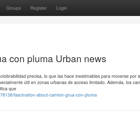
Groups
Register
Login
rua con pluma Urban news
niobrabilidad precisa, lo que las hace inestimables para moverse por 
 especialmente útil en zonas urbanas de acceso limitado. Además, los ca
ifica que
778138/fascination-about-camion-grua-con-pluma