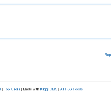
Rep
d
|
Top Users
| Made with
Kliqqi CMS
|
All RSS Feeds