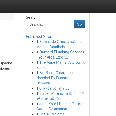
Search
Go
Published News
1
Firmas de Climatización :
Manual Detallada ...
1
Dartford Plumbing Services
: Your Area Exper...
1
The Vape Plants: A Growing
espacios
Sector
miones
1
Big Scale Clearances
Handled By Rubbish
Removal...
1
bnk789 เข้าสู่ระบบ
1
ufabet เข้าสู่ระบบ มือถือ: วิธี
ใช้งานบนมือถือ
1
88m: Your Ultimate Online
Casino Destination
1
Los 10 Mejores