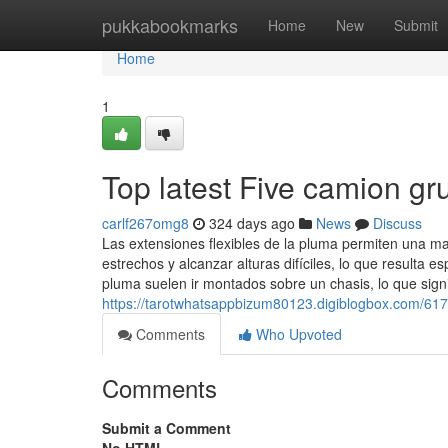
Home
pukkabookmarks
Home
New
Submit
Home
1
Top latest Five camion g
carlf267omg8
324 days ago
News
Discuss
Las extensiones flexibles de la pluma permiten una ma
estrechos y alcanzar alturas difíciles, lo que resulta
pluma suelen ir montados sobre un chasis, lo que sign
https://tarotwhatsappbizum80123.digiblogbox.com/61
Comments
Who Upvoted
Comments
Submit a Comment