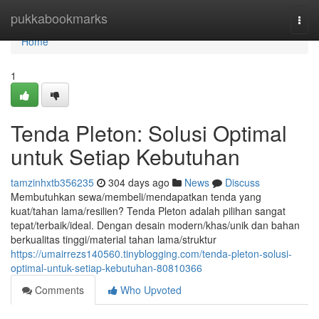
Home
pukkabookmarks
Togg
navi
Home
1
Tenda Pleton: Solusi Optimal
untuk Setiap Kebutuhan
tamzinhxtb356235
304 days ago
News
Discuss
Membutuhkan sewa/membeli/mendapatkan tenda yang
kuat/tahan lama/resilien? Tenda Pleton adalah pilihan sangat
tepat/terbaik/ideal. Dengan desain modern/khas/unik dan bahan
berkualitas tinggi/material tahan lama/struktur
https://umairrezs140560.tinyblogging.com/tenda-pleton-solusi-
optimal-untuk-setiap-kebutuhan-80810366
Comments
Who Upvoted