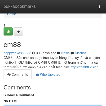
Home
pukkabookmarks
Togg
navi
Home
1
cm88
poppydqvc883885
300 days ago
News
Discuss
CM88 – Sân chơi cá cược trực tuyến hàng đầu, uy tín và chuyên
nghiệp 1. Giới thiệu về CM88 CM88 là một trong những nhà cái
trực tuyến được đánh giá cao nhất hiện nay,
https://cm88.vision/
Comments
Who Upvoted
Comments
Submit a Comment
No HTML