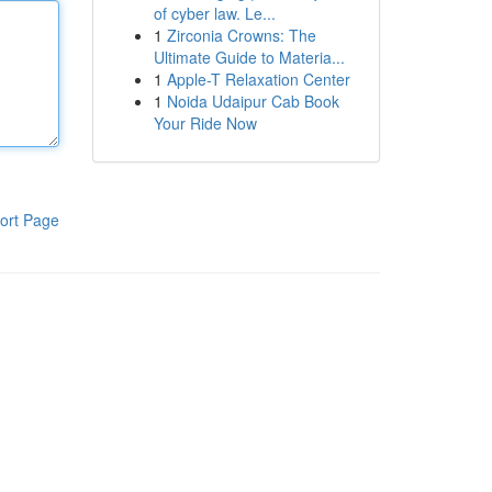
of cyber law. Le...
1
Zirconia Crowns: The
Ultimate Guide to Materia...
1
Apple-T Relaxation Center
1
Noida Udaipur Cab Book
Your Ride Now
ort Page