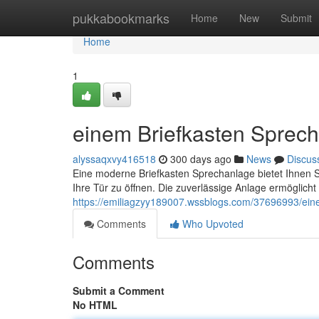
Home
pukkabookmarks
Home
New
Submit
Home
1
einem Briefkasten Sprec
alyssaqxvy416518
300 days ago
News
Discus
Eine moderne Briefkasten Sprechanlage bietet Ihnen
Ihre Tür zu öffnen. Die zuverlässige Anlage ermöglicht
https://emiliagzyy189007.wssblogs.com/37696993/eine
Comments
Who Upvoted
Comments
Submit a Comment
No HTML