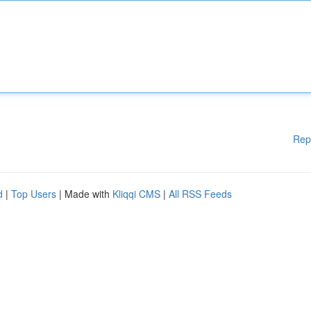
Rep
d
|
Top Users
| Made with
Kliqqi CMS
|
All RSS Feeds