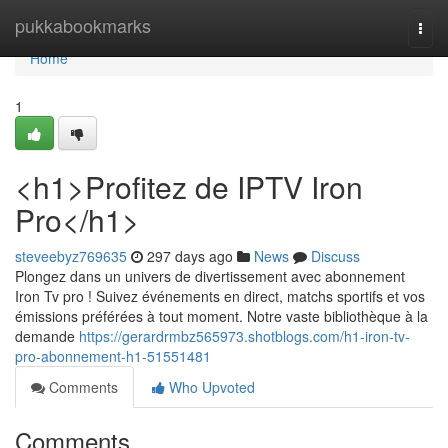
Home
pukkabookmarks
Togg
navi
Home
1
<h1>Profitez de IPTV Iron
Pro</h1>
steveebyz769635
297 days ago
News
Discuss
Plongez dans un univers de divertissement avec abonnement
Iron Tv pro ! Suivez événements en direct, matchs sportifs et vos
émissions préférées à tout moment. Notre vaste bibliothèque à la
demande
https://gerardrmbz565973.shotblogs.com/h1-iron-tv-
pro-abonnement-h1-51551481
Comments
Who Upvoted
Comments