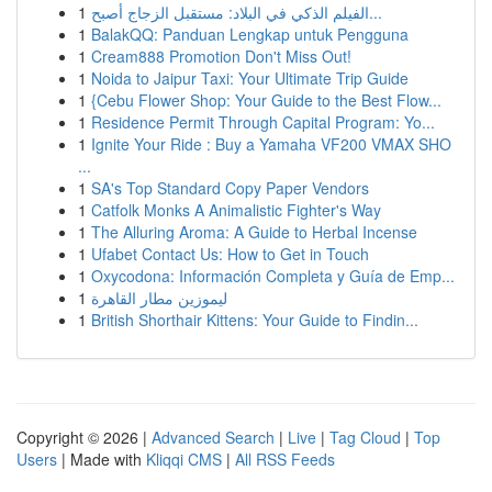
1
الفيلم الذكي في البلاد: مستقبل الزجاج أصبح...
1
BalakQQ: Panduan Lengkap untuk Pengguna
1
Cream888 Promotion Don't Miss Out!
1
Noida to Jaipur Taxi: Your Ultimate Trip Guide
1
{Cebu Flower Shop: Your Guide to the Best Flow...
1
Residence Permit Through Capital Program: Yo...
1
Ignite Your Ride : Buy a Yamaha VF200 VMAX SHO
...
1
SA's Top Standard Copy Paper Vendors
1
Catfolk Monks A Animalistic Fighter's Way
1
The Alluring Aroma: A Guide to Herbal Incense
1
Ufabet Contact Us: How to Get in Touch
1
Oxycodona: Información Completa y Guía de Emp...
1
ليموزين مطار القاهرة
1
British Shorthair Kittens: Your Guide to Findin...
Copyright © 2026 |
Advanced Search
|
Live
|
Tag Cloud
|
Top
Users
| Made with
Kliqqi CMS
|
All RSS Feeds