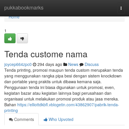
Home
pukkabookmarks
Togg
navi
Home
1
Tenda custome nama
joycep664zpc0
294 days ago
News
Discuss
Tenda printing, promosi maupun tenda custom merupakan tenda
yang menggunakan rangka pipa besi dengan sistem knockdown
dan portable yang praktis untuk dibawa kemana saja.
Penggunaan tenda ini biasa digunakan untuk promosi, even,
kegiatan bazar atau kegiatan lainnya bagi perusahaan dan
organisasi untuk melakukan promosi produk atau jasa mereka.
Bahan
https://elliottdkbfl.vblogetin.com/43862907/pabrik-tenda-
printing
Comments
Who Upvoted