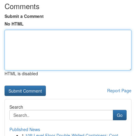
Comments
Submit a Comment
No HTML
HTML is disabled
Report Page
Search
Go
Published News
1
10ft Level Floor Double-Walled Containers: Cont...