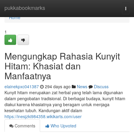
Home
pukkabookmarks
Togg
navi
Home
1
Mengungkap Rahasia Kunyit
Hitam: Khasiat dan
Manfaatnya
elainekpxc041387
294 days ago
News
Discuss
Kunyit hitam merupakan zat herbal yang telah lama digunakan
dalam pengobatan tradisional. Di berbagai budaya, kunyit hitam
diakui karena khasiatnya yang beragam untuk menjaga
kesehatan tubuh. Kandungan aktif dalam
https://inesjzki984358.wikikarts.com/user
Comments
Who Upvoted