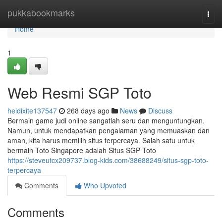
Home
pukkabookmarks
Togg
navi
Home
1
Web Resmi SGP Toto
heidixite137547
268 days ago
News
Discuss
Bermain game judi online sangatlah seru dan menguntungkan.
Namun, untuk mendapatkan pengalaman yang memuaskan dan
aman, kita harus memilih situs terpercaya. Salah satu untuk
bermain Toto Singapore adalah Situs SGP Toto
https://steveutcx209737.blog-kids.com/38688249/situs-sgp-toto-
terpercaya
Comments
Who Upvoted
Comments