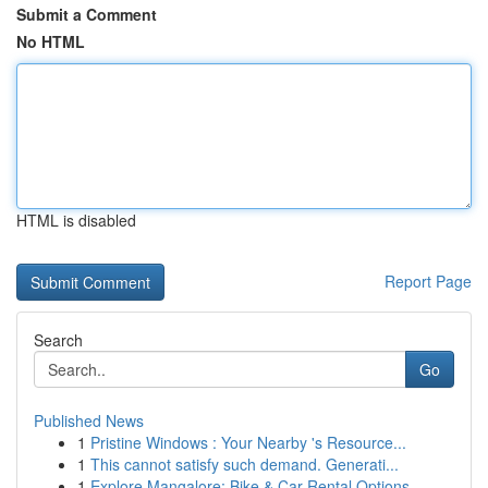
Submit a Comment
No HTML
HTML is disabled
Report Page
Search
Go
Published News
1
Pristine Windows : Your Nearby 's Resource...
1
This cannot satisfy such demand. Generati...
1
Explore Mangalore: Bike & Car Rental Options