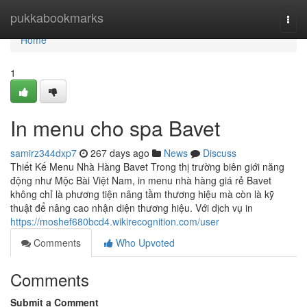
Home
pukkabookmarks
Togg
navi
Home
1
In menu cho spa Bavet
samirz344dxp7
267 days ago
News
Discuss
Thiết Kế Menu Nhà Hàng Bavet Trong thị trường biên giới năng
động như Mộc Bài Việt Nam, in menu nhà hàng giá rẻ Bavet
không chỉ là phương tiện nâng tầm thương hiệu mà còn là kỹ
thuật để nâng cao nhận diện thương hiệu. Với dịch vụ in
https://moshef680bcd4.wikirecognition.com/user
Comments
Who Upvoted
Comments
Submit a Comment