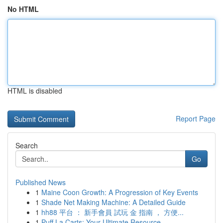
No HTML
HTML is disabled
Report Page
Search
Go
Published News
1
Maine Coon Growth: A Progression of Key Events
1
Shade Net Making Machine: A Detailed Guide
1
hh88 平台 ： 新手會員 試玩 金 指南 ， 方便...
1
Puff La Carts: Your Ultimate Resource