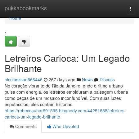
Home
pukkabookmarks
Togg
navi
Home
1
Letreiros Carioca: Um Legado
Brilhante
nicolaszseo566446
267 days ago
News
Discuss
No coração vibrante de Rio da Janeiro, onde o ritmo urbano
pulsa com energia, os letreiros emolduram a paisagem urbana
como peças de um mosaico inconfundível. Com suas luzes
espetáculos, eles contam histórias
https://rebeccauhar691595.blognody.com/44251658/letreiros-
carioca-um-legado-brilhante
Comments
Who Upvoted