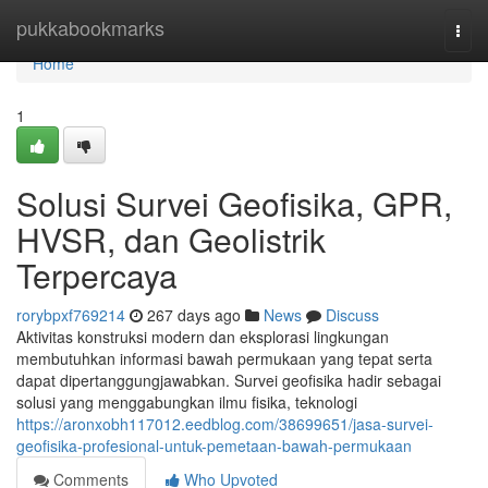
Home
pukkabookmarks
Togg
navi
Home
1
Solusi Survei Geofisika, GPR,
HVSR, dan Geolistrik
Terpercaya
rorybpxf769214
267 days ago
News
Discuss
Aktivitas konstruksi modern dan eksplorasi lingkungan
membutuhkan informasi bawah permukaan yang tepat serta
dapat dipertanggungjawabkan. Survei geofisika hadir sebagai
solusi yang menggabungkan ilmu fisika, teknologi
https://aronxobh117012.eedblog.com/38699651/jasa-survei-
geofisika-profesional-untuk-pemetaan-bawah-permukaan
Comments
Who Upvoted