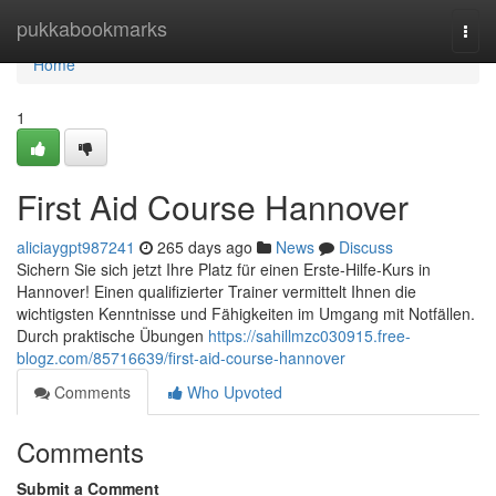
Home
pukkabookmarks
Togg
navi
Home
1
First Aid Course Hannover
aliciaygpt987241
265 days ago
News
Discuss
Sichern Sie sich jetzt Ihre Platz für einen Erste-Hilfe-Kurs in
Hannover! Einen qualifizierter Trainer vermittelt Ihnen die
wichtigsten Kenntnisse und Fähigkeiten im Umgang mit Notfällen.
Durch praktische Übungen
https://sahillmzc030915.free-
blogz.com/85716639/first-aid-course-hannover
Comments
Who Upvoted
Comments
Submit a Comment