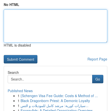
No HTML
HTML is disabled
Report Page
Search
Go
Published News
1
{Schengen Visa Fee Guide: Costs & Method of ...
1
Black Dragonborn Priest: A Demonic Loyalty
1
سيارات كورية: مرشد كامل للموديلات و التس...
1
FroggyAds: A Detailed Organization Overview