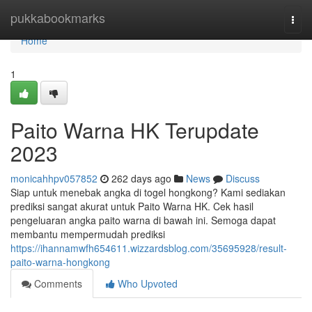
Home
pukkabookmarks
Togg
navi
Home
1
Paito Warna HK Terupdate
2023
monicahhpv057852
262 days ago
News
Discuss
Siap untuk menebak angka di togel hongkong? Kami sediakan
prediksi sangat akurat untuk Paito Warna HK. Cek hasil
pengeluaran angka paito warna di bawah ini. Semoga dapat
membantu mempermudah prediksi
https://ihannamwfh654611.wizzardsblog.com/35695928/result-
paito-warna-hongkong
Comments
Who Upvoted