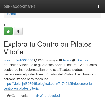
Home
pukkabookmarks
Togg
navi
Home
1
Explora tu Centro en Pilates
Vitoria
tasneemjurh368360
263 days ago
News
Discuss
En Pilates Vitoria, te te guiaremos hacia tu centro. Con nuestro
equipo de instructores altamente cualificados, podrás
desbloquear el poder transformador del Pilates. Las clases son
personalizadas para todos los
https://violanjnf397965.bloginwi.com/71740425/descubre-tu-
centro-en-pilates-vitoria
Comments
Who Upvoted