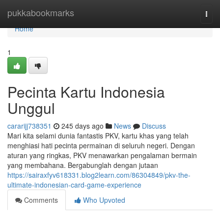
Home
pukkabookmarks
Togg
navi
Home
1
Pecinta Kartu Indonesia
Unggul
cararijj738351
245 days ago
News
Discuss
Mari kita selami dunia fantastis PKV, kartu khas yang telah
menghiasi hati pecinta permainan di seluruh negeri. Dengan
aturan yang ringkas, PKV menawarkan pengalaman bermain
yang membahana. Bergabunglah dengan jutaan
https://sairaxfyv618331.blog2learn.com/86304849/pkv-the-
ultimate-indonesian-card-game-experience
Comments
Who Upvoted