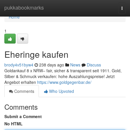
Home
pukkabookmarks
Togg
navi
Home
1
Eheringe kaufen
brody4v51byw4
238 days ago
News
Discuss
Goldankauf 8 x NRW– fair, sicher & transparent seit 1911. Gold,
Silber & Schmuck verkaufen: hohe Auszahlungspreise! Jetzt
Angebot erhalten
https://www.goldgegenbar.de/
Comments
Who Upvoted
Comments
Submit a Comment
No HTML