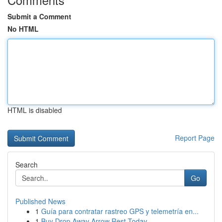
Submit a Comment
No HTML
HTML is disabled
Report Page
Search
Go
Published News
1
Guía para contratar rastreo GPS y telemetría en...
1
Buy Drop Away Arrow Rest Today