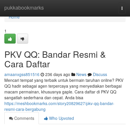
Home
pukkabookmarks
Togg
navi
Home
1
PKV QQ: Bandar Resmi &
Cara Daftar
amaanxgss851516
236 days ago
News
Discuss
Mencari tempat yang terbaik untuk bermain taruhan online? PKV
QQ hadir sebagai agen terpercaya yang menyediakan berbagai
macam permainan, khususnya gaple. Cara daftar di PKV QQ
sangatlah sederhana dan cepat. Anda bisa
https://meshbookmarks.com/story20829627/pkv-qq-bandar-
resmi-cara-bergabung
Comments
Who Upvoted