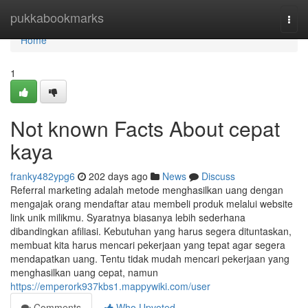
Home
pukkabookmarks
Togg
navi
Home
1
Not known Facts About cepat
kaya
franky482ypg6
202 days ago
News
Discuss
Referral marketing adalah metode menghasilkan uang dengan
mengajak orang mendaftar atau membeli produk melalui website
link unik milikmu. Syaratnya biasanya lebih sederhana
dibandingkan afiliasi. Kebutuhan yang harus segera dituntaskan,
membuat kita harus mencari pekerjaan yang tepat agar segera
mendapatkan uang. Tentu tidak mudah mencari pekerjaan yang
menghasilkan uang cepat, namun
https://emperork937kbs1.mappywiki.com/user
Comments
Who Upvoted