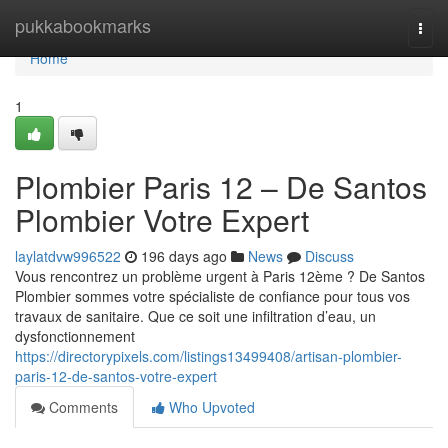
Home
pukkabookmarks
Togg
navi
Home
1
Plombier Paris 12 – De Santos
Plombier Votre Expert
laylatdvw996522
196 days ago
News
Discuss
Vous rencontrez un problème urgent à Paris 12ème ? De Santos
Plombier sommes votre spécialiste de confiance pour tous vos
travaux de sanitaire. Que ce soit une infiltration d’eau, un
dysfonctionnement
https://directorypixels.com/listings13499408/artisan-plombier-
paris-12-de-santos-votre-expert
Comments
Who Upvoted